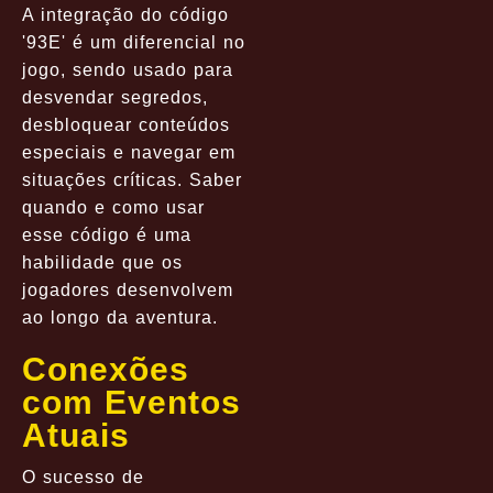
A integração do código
'93E' é um diferencial no
jogo, sendo usado para
desvendar segredos,
desbloquear conteúdos
especiais e navegar em
situações críticas. Saber
quando e como usar
esse código é uma
habilidade que os
jogadores desenvolvem
ao longo da aventura.
Conexões
com Eventos
Atuais
O sucesso de