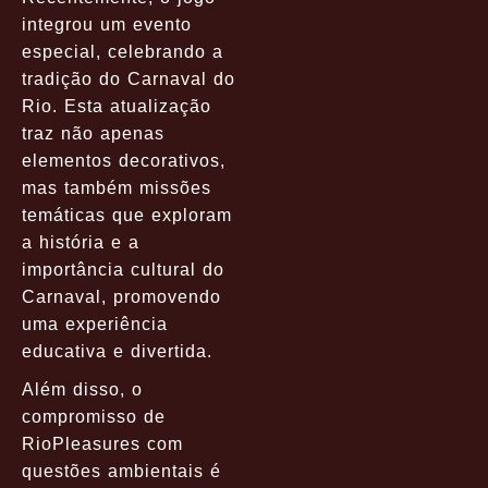
integrou um evento
especial, celebrando a
tradição do Carnaval do
Rio. Esta atualização
traz não apenas
elementos decorativos,
mas também missões
temáticas que exploram
a história e a
importância cultural do
Carnaval, promovendo
uma experiência
educativa e divertida.
Além disso, o
compromisso de
RioPleasures com
questões ambientais é