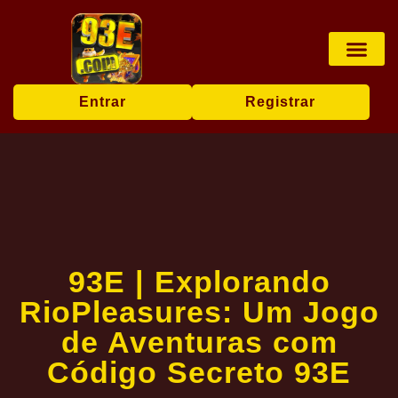
Jogos de mesa
Jogos de cartas
Sabong online
Reportagens da M
Entrar
Registrar
93E | Explorando
RioPleasures: Um Jogo
de Aventuras com
Código Secreto 93E