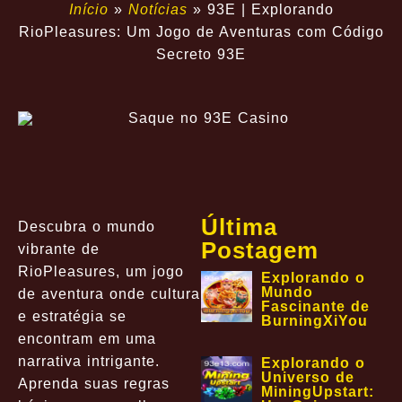
Início
»
Notícias
»
93E | Explorando
RioPleasures: Um Jogo de Aventuras com Código
Secreto 93E
Última
Descubra o mundo
Postagem
vibrante de
RioPleasures, um jogo
Explorando o
Mundo
de aventura onde cultura
Fascinante de
e estratégia se
BurningXiYou
encontram em uma
narrativa intrigante.
Explorando o
Universo de
Aprenda suas regras
MiningUpstart: