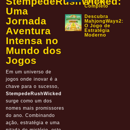
StempedeRushWicked:
Um Guia
Completo
Uma
Descubra
Jornada
MahjongWays2:
O Jogo de
Aventura
Estratégia
Moderno
Intensa no
Mundo dos
Jogos
Em um universo de
jogos onde inovar é a
chave para o sucesso,
StempedeRushWicked
surge como um dos
nomes mais promissores
do ano. Combinando
ação, estratégia e uma
pitada de mistério, este