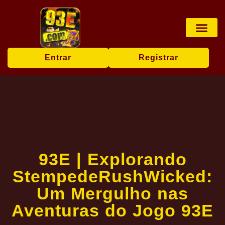
Jogos de mesa
Jogos de cartas
Sabong online
Reportagens da M
Entrar
Registrar
93E | Explorando
StempedeRushWicked:
Um Mergulho nas
Aventuras do Jogo 93E