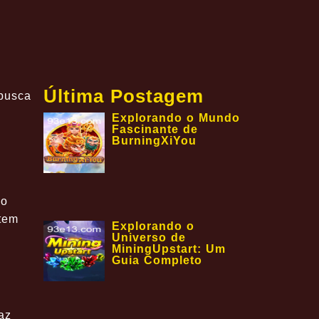
Última Postagem
 busca
Explorando o Mundo
Fascinante de
BurningXiYou
do
 tem
Explorando o
Universo de
MiningUpstart: Um
Guia Completo
az