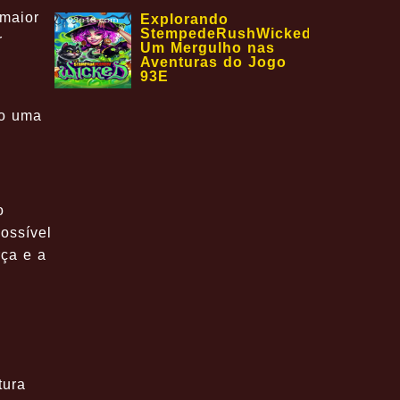
 maior
Explorando
StempedeRushWicked:
r
Um Mergulho nas
Aventuras do Jogo
93E
mo uma
o
ossível
rça e a
tura