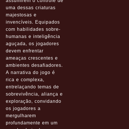
assumirem o controle de
uma dessas criaturas
majestosas e
invencíveis. Equipados
com habilidades sobre-
humanas e inteligência
aguçada, os jogadores
devem enfrentar
ameaças crescentes e
ambientes desafiadores.
A narrativa do jogo é
rica e complexa,
entrelaçando temas de
sobrevivência, aliança e
exploração, convidando
os jogadores a
mergulharem
profundamente em um