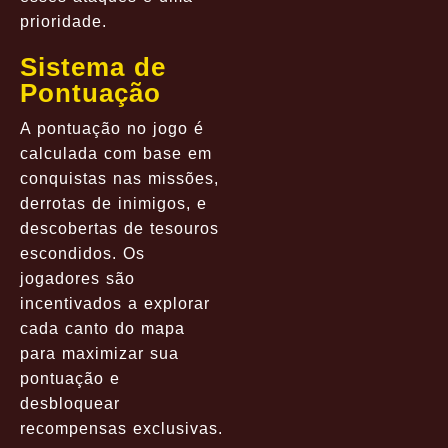
prioridade.
Sistema de
Pontuação
A pontuação no jogo é
calculada com base em
conquistas nas missões,
derrotas de inimigos, e
descobertas de tesouros
escondidos. Os
jogadores são
incentivados a explorar
cada canto do mapa
para maximizar sua
pontuação e
desbloquear
recompensas exclusivas.