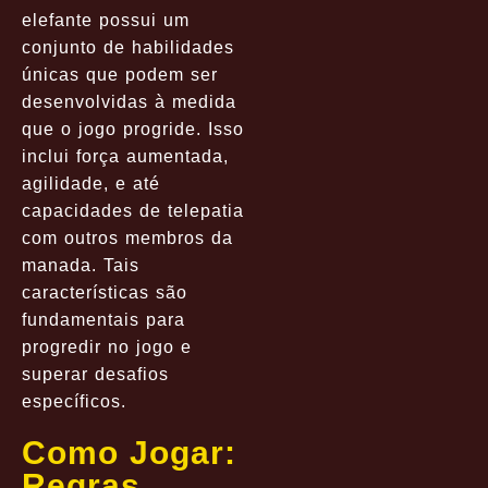
elefante possui um
conjunto de habilidades
únicas que podem ser
desenvolvidas à medida
que o jogo progride. Isso
inclui força aumentada,
agilidade, e até
capacidades de telepatia
com outros membros da
manada. Tais
características são
fundamentais para
progredir no jogo e
superar desafios
específicos.
Como Jogar:
Regras