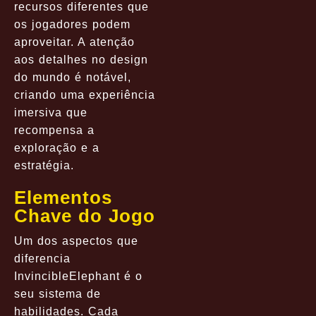
recursos diferentes que
os jogadores podem
aproveitar. A atenção
aos detalhes no design
do mundo é notável,
criando uma experiência
imersiva que
recompensa a
exploração e a
estratégia.
Elementos
Chave do Jogo
Um dos aspectos que
diferencia
InvincibleElephant é o
seu sistema de
habilidades. Cada