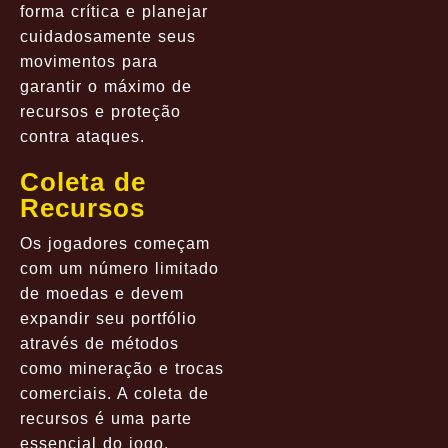
forma crítica e planejar
cuidadosamente seus
movimentos para
garantir o máximo de
recursos e proteção
contra ataques.
Coleta de
Recursos
Os jogadores começam
com um número limitado
de moedas e devem
expandir seu portfólio
através de métodos
como mineração e trocas
comerciais. A coleta de
recursos é uma parte
essencial do jogo,