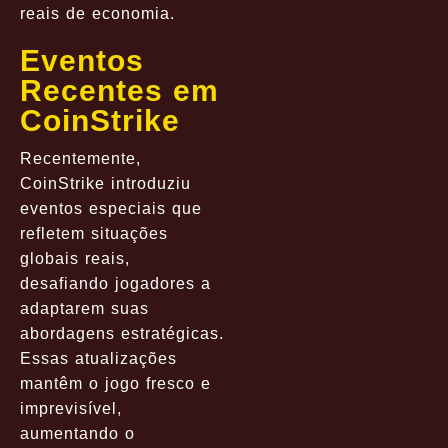
reais de economia.
Eventos
Recentes em
CoinStrike
Recentemente,
CoinStrike introduziu
eventos especiais que
refletem situações
globais reais,
desafiando jogadores a
adaptarem suas
abordagens estratégicas.
Essas atualizações
mantêm o jogo fresco e
imprevisível,
aumentando o