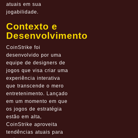
atuais em sua
jogabilidade.
Contexto e
Desenvolvimento
CoinStrike foi
desenvolvido por uma
equipe de designers de
jogos que visa criar uma
experiência interativa
que transcende o mero
entretenimento. Lançado
em um momento em que
os jogos de estratégia
estão em alta,
CoinStrike aproveita
tendências atuais para