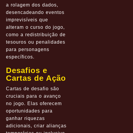
a rolagem dos dados,
desencadeando eventos
imprevisíveis que
alteram o curso do jogo,
como a redistribuição de
tesouros ou penalidades
para personagens
específicos.
Desafios e
Cartas de Ação
Cartas de desafio são
cruciais para o avanço
no jogo. Elas oferecem
oportunidades para
ganhar riquezas
adicionais, criar alianças