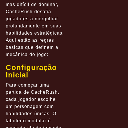
mas difícil de dominar,
CacheRush desafia
jogadores a mergulhar
profundamente em suas
habilidades estratégicas.
Aqui estão as regras
básicas que definem a
mecânica do jogo:
Configuração
Inicial
Para começar uma
partida de CacheRush,
cada jogador escolhe
um personagem com
habilidades únicas. O
tabuleiro modular é
montado aleatoriamente,