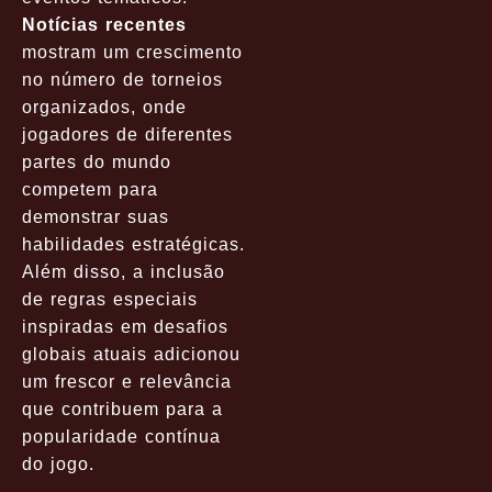
Notícias recentes
mostram um crescimento
no número de torneios
organizados, onde
jogadores de diferentes
partes do mundo
competem para
demonstrar suas
habilidades estratégicas.
Além disso, a inclusão
de regras especiais
inspiradas em desafios
globais atuais adicionou
um frescor e relevância
que contribuem para a
popularidade contínua
do jogo.