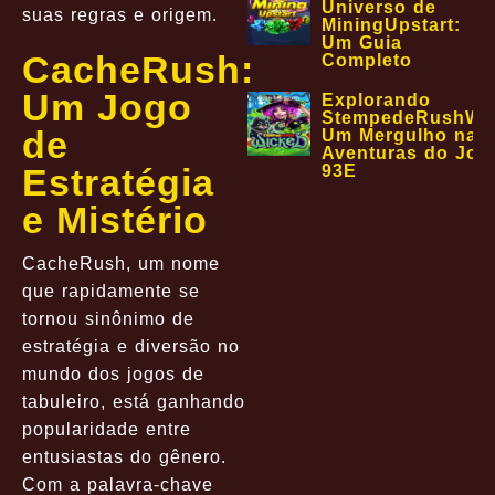
Universo de
suas regras e origem.
MiningUpstart:
Um Guia
CacheRush:
Completo
Um Jogo
Explorando
StempedeRushWic
de
Um Mergulho nas
Aventuras do Jog
Estratégia
93E
e Mistério
CacheRush, um nome
que rapidamente se
tornou sinônimo de
estratégia e diversão no
mundo dos jogos de
tabuleiro, está ganhando
popularidade entre
entusiastas do gênero.
Com a palavra-chave