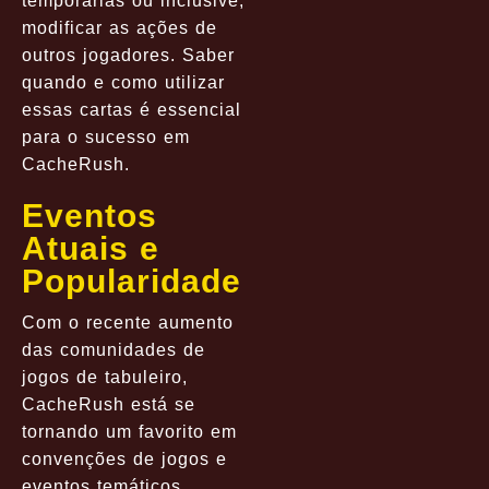
temporárias ou inclusive,
modificar as ações de
outros jogadores. Saber
quando e como utilizar
essas cartas é essencial
para o sucesso em
CacheRush.
Eventos
Atuais e
Popularidade
Com o recente aumento
das comunidades de
jogos de tabuleiro,
CacheRush está se
tornando um favorito em
convenções de jogos e
eventos temáticos.