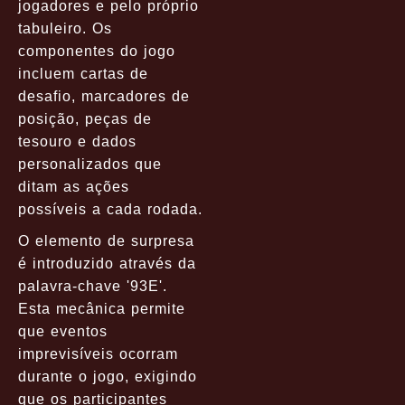
jogadores e pelo próprio
tabuleiro. Os
componentes do jogo
incluem cartas de
desafio, marcadores de
posição, peças de
tesouro e dados
personalizados que
ditam as ações
possíveis a cada rodada.
O elemento de surpresa
é introduzido através da
palavra-chave '93E'.
Esta mecânica permite
que eventos
imprevisíveis ocorram
durante o jogo, exigindo
que os participantes