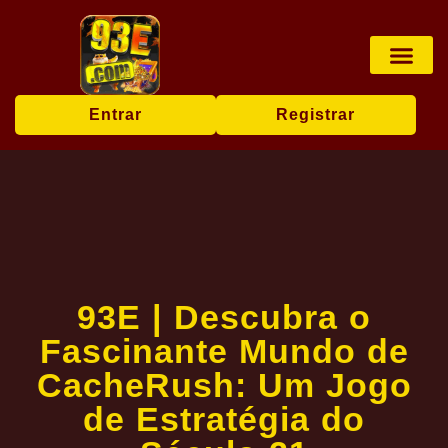
Jogos de mesa
Jogos de cartas
Sabong online
Reportagens da M
Entrar
Registrar
93E | Descubra o
Fascinante Mundo de
CacheRush: Um Jogo
de Estratégia do