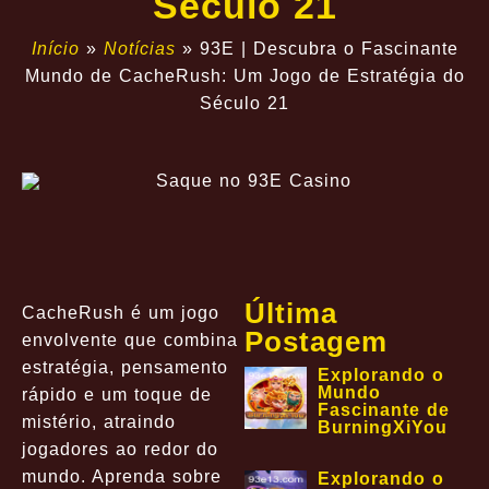
Século 21
Início
»
Notícias
»
93E | Descubra o Fascinante
Mundo de CacheRush: Um Jogo de Estratégia do
Século 21
Última
CacheRush é um jogo
Postagem
envolvente que combina
estratégia, pensamento
Explorando o
Mundo
rápido e um toque de
Fascinante de
mistério, atraindo
BurningXiYou
jogadores ao redor do
mundo. Aprenda sobre
Explorando o