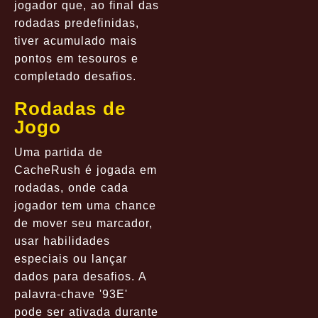
jogador que, ao final das
rodadas predefinidas,
tiver acumulado mais
pontos em tesouros e
completado desafios.
Rodadas de
Jogo
Uma partida de
CacheRush é jogada em
rodadas, onde cada
jogador tem uma chance
de mover seu marcador,
usar habilidades
especiais ou lançar
dados para desafios. A
palavra-chave '93E'
pode ser ativada durante