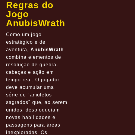
Regras do
Jogo
AnubisWrath
Como um jogo
estratégico e de
aventura,
AnubisWrath
combina elementos de
resolução de quebra-
cabeças e ação em
tempo real. O jogador
deve acumular uma
série de "amuletos
sagrados" que, ao serem
unidos, desbloqueiam
novas habilidades e
passagens para áreas
inexploradas. Os