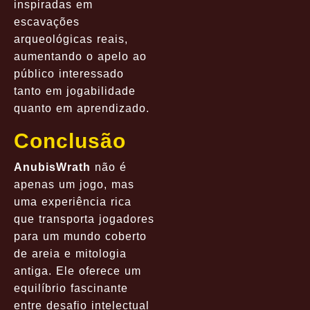
inspiradas em
escavações
arqueológicas reais,
aumentando o apelo ao
público interessado
tanto em jogabilidade
quanto em aprendizado.
Conclusão
AnubisWrath
não é
apenas um jogo, mas
uma experiência rica
que transporta jogadores
para um mundo coberto
de areia e mitologia
antiga. Ele oferece um
equilíbrio fascinante
entre desafio intelectual