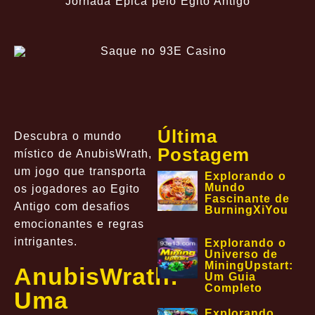
Jornada Épica pelo Egito Antigo
Última
Descubra o mundo
Postagem
místico de AnubisWrath,
um jogo que transporta
Explorando o
Mundo
os jogadores ao Egito
Fascinante de
Antigo com desafios
BurningXiYou
emocionantes e regras
intrigantes.
Explorando o
Universo de
MiningUpstart:
AnubisWrath:
Um Guia
Completo
Uma
Explorando