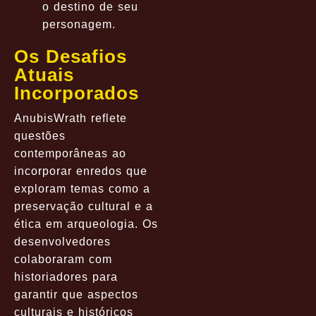
o destino de seu
personagem.
Os Desafios
Atuais
Incorporados
AnubisWrath reflete
questões
contemporâneas ao
incorporar enredos que
exploram temas como a
preservação cultural e a
ética em arqueologia. Os
desenvolvedores
colaboraram com
historiadores para
garantir que aspectos
culturais e históricos