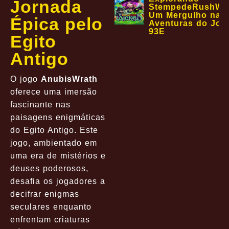
Jornada
StempedeRushWic
Um Mergulho nas
Épica pelo
Aventuras do Jog
93E
Egito
Antigo
O jogo
AnubisWrath
oferece uma imersão
fascinante nas
paisagens enigmáticas
do Egito Antigo. Este
jogo, ambientado em
uma era de mistérios e
deuses poderosos,
desafia os jogadores a
decifrar enigmas
seculares enquanto
enfrentam criaturas